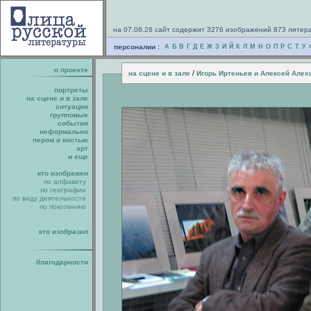
на 07.08.26 сайт содержит 3276 изображений 873 литер
персоналии :
А
Б
В
Г
Д
Е
Ж
З
И
Й
К
Л
М
Н
О
П
Р
С
Т
У
о проекте
/
на сцене и в зале
Игорь Иртеньев и Алексей Алех
портреты
на сцене и в зале
ситуации
групповые
события
неформально
пером и кистью
арт
и еще
кто изображен
по алфавиту
по географии
по виду деятельности
по поколению
кто изобразил
благодарности