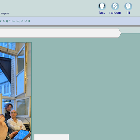
last
random
hit
аторов
Ф
Х
Ц
Ч
Ш
Щ
Э
Ю
Я