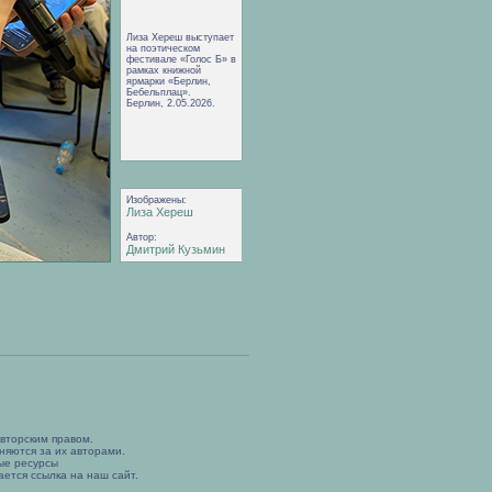
Лиза Хереш выступает
на поэтическом
фестивале «Голос Б» в
рамках книжной
ярмарки «Берлин,
Бебельплац».
Берлин, 2.05.2026.
Изображены:
Лиза Хереш
Автор:
Дмитрий Кузьмин
вторским правом.
няются за их авторами.
ые ресурсы
ется ссылка на наш сайт.