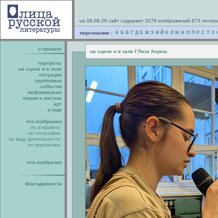
на 08.08.26 сайт содержит 3276 изображений 873 литер
персоналии :
А
Б
В
Г
Д
Е
Ж
З
И
Й
К
Л
М
Н
О
П
Р
С
Т
У
о проекте
/
на сцене и в зале
Лиза Хереш
портреты
на сцене и в зале
ситуации
групповые
события
неформально
пером и кистью
арт
и еще
кто изображен
по алфавиту
по географии
по виду деятельности
по поколению
кто изобразил
благодарности