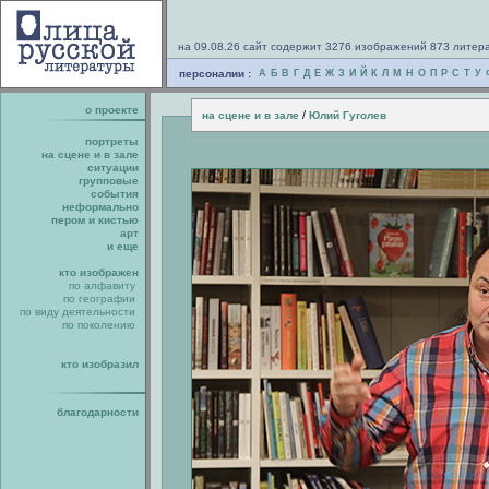
на 09.08.26 сайт содержит 3276 изображений 873 литер
персоналии :
А
Б
В
Г
Д
Е
Ж
З
И
Й
К
Л
М
Н
О
П
Р
С
Т
У
о проекте
/
на сцене и в зале
Юлий Гуголев
портреты
на сцене и в зале
ситуации
групповые
события
неформально
пером и кистью
арт
и еще
кто изображен
по алфавиту
по географии
по виду деятельности
по поколению
кто изобразил
благодарности