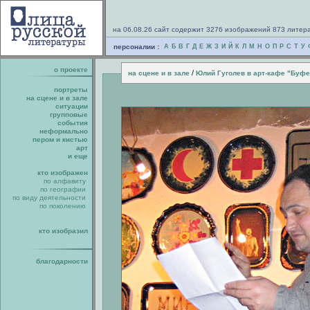
на 06.08.26 сайт содержит 3276 изображений 873 литер
персоналии :
А
Б
В
Г
Д
Е
Ж
З
И
Й
К
Л
М
Н
О
П
Р
С
Т
У
о проекте
/
на сцене и в зале
Юлий Гуголев в арт-кафе "Буфе
портреты
на сцене и в зале
ситуации
групповые
события
неформально
пером и кистью
арт
и еще
кто изображен
по алфавиту
по географии
по виду деятельности
по поколению
кто изобразил
благодарности