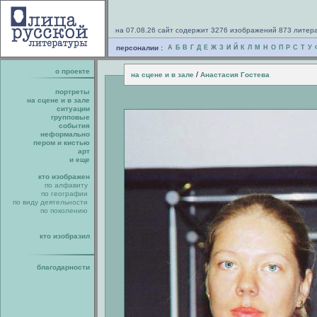
на 07.08.26 сайт содержит 3276 изображений 873 литер
персоналии :
А
Б
В
Г
Д
Е
Ж
З
И
Й
К
Л
М
Н
О
П
Р
С
Т
У
о проекте
/
на сцене и в зале
Анастасия Гостева
портреты
на сцене и в зале
ситуации
групповые
события
неформально
пером и кистью
арт
и еще
кто изображен
по алфавиту
по географии
по виду деятельности
по поколению
кто изобразил
благодарности