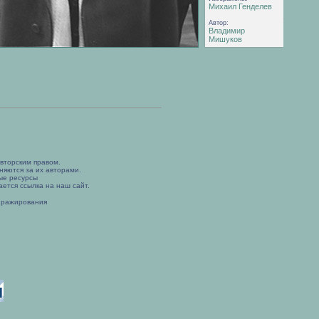
Михаил Генделев
Автор:
Владимир
Мишуков
вторским правом.
няются за их авторами.
ые ресурсы
ется ссылка на наш сайт.
иражирования