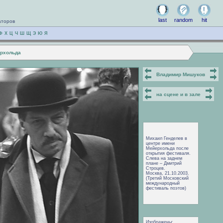
last
random
hit
аторов
Ф
Х
Ц
Ч
Ш
Щ
Э
Ю
Я
ерхольда
Владимир Мишуков
на сцене и в зале
Михаил Генделев в
центре имени
Мейерхольда после
открытия фестиваля.
Слева на заднем
плане – Дмитрий
Строцев.
Москва, 21.10.2003.
(Третий Московский
международный
фестиваль поэтов)
Изображены: