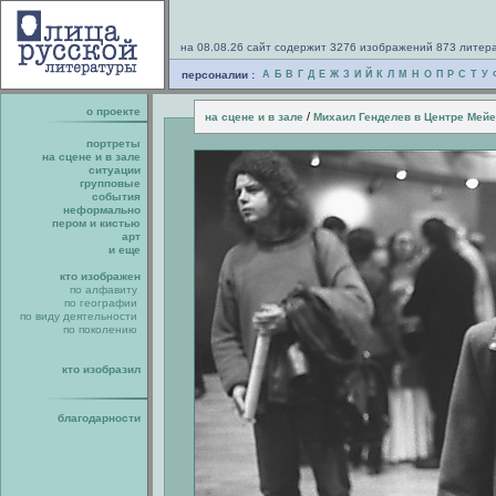
на 08.08.26 сайт содержит 3276 изображений 873 литер
персоналии :
А
Б
В
Г
Д
Е
Ж
З
И
Й
К
Л
М
Н
О
П
Р
С
Т
У
о проекте
/
на сцене и в зале
Михаил Генделев в Центре Мей
портреты
на сцене и в зале
ситуации
групповые
события
неформально
пером и кистью
арт
и еще
кто изображен
по алфавиту
по географии
по виду деятельности
по поколению
кто изобразил
благодарности