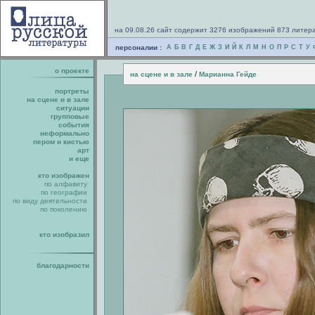
на 09.08.26 сайт содержит 3276 изображений 873 литер
персоналии :
А
Б
В
Г
Д
Е
Ж
З
И
Й
К
Л
М
Н
О
П
Р
С
Т
У
о проекте
/
на сцене и в зале
Марианна Гейде
портреты
на сцене и в зале
ситуации
групповые
события
неформально
пером и кистью
арт
и еще
кто изображен
по алфавиту
по географии
по виду деятельности
по поколению
кто изобразил
благодарности