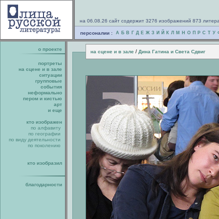
на 06.08.26 сайт содержит 3276 изображений 873 литер
персоналии :
А
Б
В
Г
Д
Е
Ж
З
И
Й
К
Л
М
Н
О
П
Р
С
Т
У
о проекте
/
на сцене и в зале
Дина Гатина и Света Сдвиг
портреты
на сцене и в зале
ситуации
групповые
события
неформально
пером и кистью
арт
и еще
кто изображен
по алфавиту
по географии
по виду деятельности
по поколению
кто изобразил
благодарности