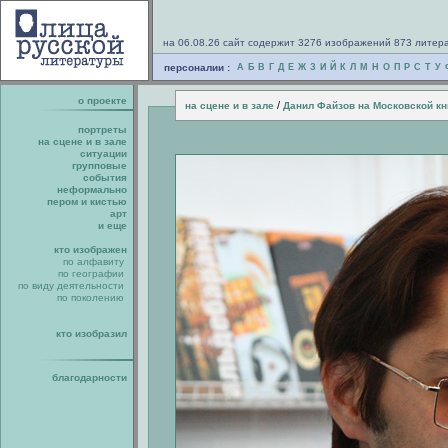
на 06.08.26 сайт содержит 3276 изображений 873 литер
персоналии :
А
Б
В
Г
Д
Е
Ж
З
И
Й
К
Л
М
Н
О
П
Р
С
Т
У
о проекте
/
на сцене и в зале
Данил Файзов на Московской к
портреты
на сцене и в зале
ситуации
групповые
события
неформально
пером и кистью
арт
и еще
кто изображен
по алфавиту
по географии
по виду деятельности
по поколению
кто изобразил
благодарности