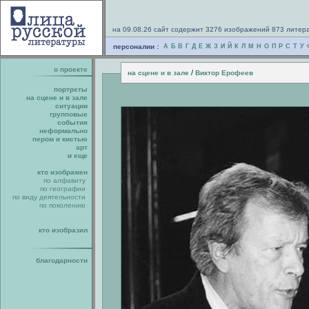
на 09.08.26 сайт содержит 3276 изображений 873 литер
персоналии :
А
Б
В
Г
Д
Е
Ж
З
И
Й
К
Л
М
Н
О
П
Р
С
Т
У
о проекте
/
на сцене и в зале
Виктор Ерофеев
портреты
на сцене и в зале
ситуации
групповые
события
неформально
пером и кистью
арт
и еще
кто изображен
по алфавиту
по географии
по виду деятельности
по поколению
кто изобразил
благодарности