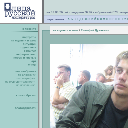
на 07.08.26 сайт содержит 3276 изображений 873 литер
персоналии :
А
Б
В
Г
Д
Е
Ж
З
И
Й
К
Л
М
Н
О
П
Р
С
Т
У
о проекте
/
на сцене и в зале
Тимофей Дунченко
портреты
на сцене и в зале
ситуации
групповые
события
неформально
пером и кистью
арт
и еще
кто изображен
по алфавиту
по географии
по виду деятельности
по поколению
кто изобразил
благодарности