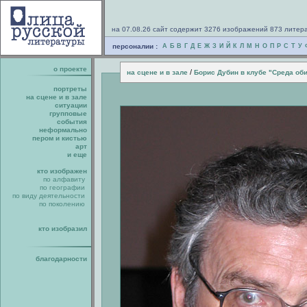
на 07.08.26 сайт содержит 3276 изображений 873 литер
персоналии :
А
Б
В
Г
Д
Е
Ж
З
И
Й
К
Л
М
Н
О
П
Р
С
Т
У
о проекте
/
на сцене и в зале
Борис Дубин в клубе "Среда об
портреты
на сцене и в зале
ситуации
групповые
события
неформально
пером и кистью
арт
и еще
кто изображен
по алфавиту
по географии
по виду деятельности
по поколению
кто изобразил
благодарности