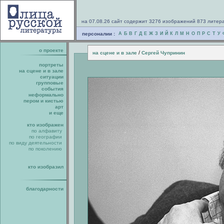
на 07.08.26 сайт содержит 3276 изображений 873 литер
персоналии :
А
Б
В
Г
Д
Е
Ж
З
И
Й
К
Л
М
Н
О
П
Р
С
Т
У
о проекте
/
на сцене и в зале
Сергей Чупринин
портреты
на сцене и в зале
ситуации
групповые
события
неформально
пером и кистью
арт
и еще
кто изображен
по алфавиту
по географии
по виду деятельности
по поколению
кто изобразил
благодарности