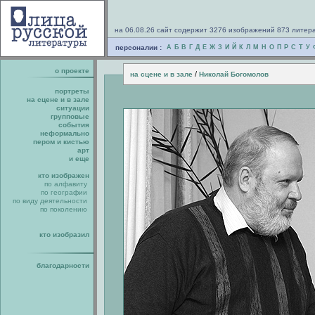
на 06.08.26 сайт содержит 3276 изображений 873 литер
персоналии :
А
Б
В
Г
Д
Е
Ж
З
И
Й
К
Л
М
Н
О
П
Р
С
Т
У
о проекте
/
на сцене и в зале
Николай Богомолов
портреты
на сцене и в зале
ситуации
групповые
события
неформально
пером и кистью
арт
и еще
кто изображен
по алфавиту
по географии
по виду деятельности
по поколению
кто изобразил
благодарности