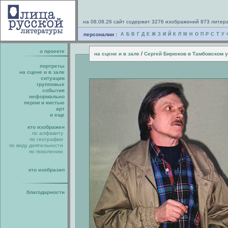
на 08.08.26 сайт содержит 3276 изображений 873 литер
персоналии :
А
Б
В
Г
Д
Е
Ж
З
И
Й
К
Л
М
Н
О
П
Р
С
Т
У
о проекте
/
на сцене и в зале
Сергей Бирюков в Тамбовском 
портреты
на сцене и в зале
ситуации
групповые
события
неформально
пером и кистью
арт
и еще
кто изображен
по алфавиту
по географии
по виду деятельности
по поколению
кто изобразил
благодарности