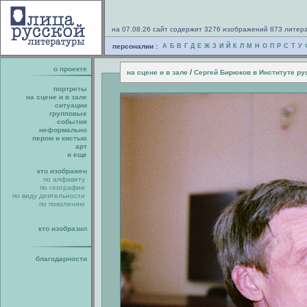
на 07.08.26 сайт содержит 3276 изображений 873 литер
персоналии :
А
Б
В
Г
Д
Е
Ж
З
И
Й
К
Л
М
Н
О
П
Р
С
Т
У
о проекте
/
на сцене и в зале
Сергей Бирюков в Институте ру
портреты
на сцене и в зале
ситуации
групповые
события
неформально
пером и кистью
арт
и еще
кто изображен
по алфавиту
по географии
по виду деятельности
по поколению
кто изобразил
благодарности