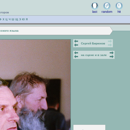
last
random
hit
аторов
Ф
Х
Ц
Ч
Ш
Щ
Э
Ю
Я
сского языка
Сергей Бирюков
на сцене и в зале