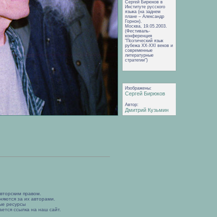
Сергей Бирюков в
Институте русского
языка (на заднем
плане – Александр
Горнон).
Москва, 19.05.2003.
(Фестиваль-
конференция
"Поэтический язык
рубежа XX-XXI веков и
современные
литературные
стратегии")
Изображены:
Сергей Бирюков
Автор:
Дмитрий Кузьмин
вторским правом.
няются за их авторами.
ые ресурсы
ется ссылка на наш сайт.