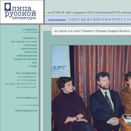
на 07.08.26 сайт содержит 3276 изображений 873 литер
персоналии :
А
Б
В
Г
Д
Е
Ж
З
И
Й
К
Л
М
Н
О
П
Р
С
Т
У
о проекте
/
на сцене и в зале
Комитет Премии Андрея Белого 
портреты
на сцене и в зале
ситуации
групповые
события
неформально
пером и кистью
арт
и еще
кто изображен
по алфавиту
по географии
по виду деятельности
по поколению
кто изобразил
благодарности