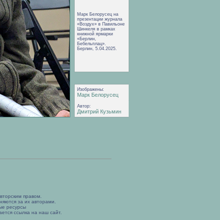
Марк Белорусец на
презентации журнала
«Воздух» в Павильоне
Шинкеля в рамках
книжной ярмарки
«Берлин,
Бебельплац».
Берлин, 5.04.2025.
Изображены:
Марк Белорусец
Автор:
Дмитрий Кузьмин
вторским правом.
няются за их авторами.
ые ресурсы
ется ссылка на наш сайт.