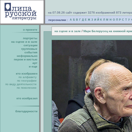
на 07.08.26 сайт содержит 3276 изображений 873 литер
персоналии :
А
Б
В
Г
Д
Е
Ж
З
И
Й
К
Л
М
Н
О
П
Р
С
Т
У
о проекте
/
на сцене и в зале
Марк Белорусец на книжной ярм
портреты
на сцене и в зале
ситуации
групповые
события
неформально
пером и кистью
арт
и еще
кто изображен
по алфавиту
по географии
по виду деятельности
по поколению
кто изобразил
благодарности