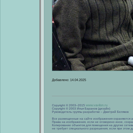
Добавлено: 14.04.2025
www.vavilon.ru
Copyright © 2003–2015
Copyright © 2003 Илья Баранов (дизайн)
Руководитель группы разработки – Дмитрий Беляков
Все размещенные на сайте изображения охраняются а
Права на изображения, если не оговорено иное, сохра
Копирование объектов для помещения на другие сетев
не требует специального разрешения, если при этом да