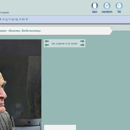
last
random
hit
аторов
Ф
Х
Ц
Ч
Ш
Щ
Э
Ю
Я
арке «Берлин, Бебельплац»
на сцене и в зале