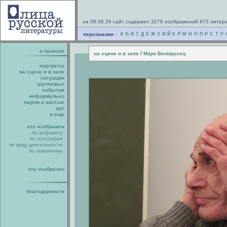
на 08.08.26 сайт содержит 3276 изображений 873 литер
персоналии :
А
Б
В
Г
Д
Е
Ж
З
И
Й
К
Л
М
Н
О
П
Р
С
Т
У
о проекте
/
на сцене и в зале
Марк Белорусец
портреты
на сцене и в зале
ситуации
групповые
события
неформально
пером и кистью
арт
и еще
кто изображен
по алфавиту
по географии
по виду деятельности
по поколению
кто изобразил
благодарности