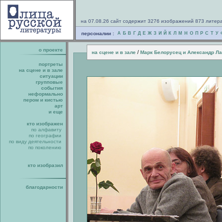
на 07.08.26 сайт содержит 3276 изображений 873 литер
персоналии :
А
Б
В
Г
Д
Е
Ж
З
И
Й
К
Л
М
Н
О
П
Р
С
Т
У
о проекте
/
на сцене и в зале
Марк Белорусец и Александр Л
портреты
на сцене и в зале
ситуации
групповые
события
неформально
пером и кистью
арт
и еще
кто изображен
по алфавиту
по географии
по виду деятельности
по поколению
кто изобразил
благодарности