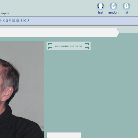
last
random
hit
аторов
Ф
Х
Ц
Ч
Ш
Щ
Э
Ю
Я
на сцене и в зале