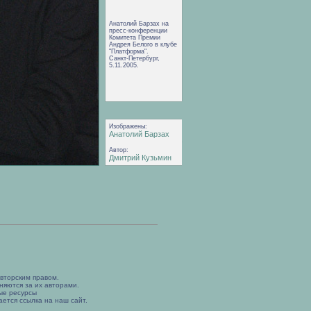
Анатолий Барзах на
пресс-конференции
Комитета Премии
Андрея Белого в клубе
"Платформа".
Санкт-Петербург,
5.11.2005.
Изображены:
Анатолий Барзах
Автор:
Дмитрий Кузьмин
вторским правом.
няются за их авторами.
ые ресурсы
ется ссылка на наш сайт.