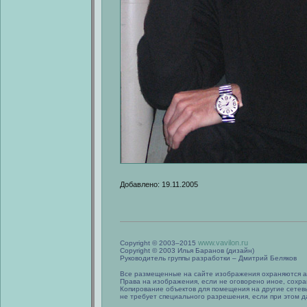
Добавлено: 19.11.2005
www.vavilon.ru
Copyright © 2003–2015
Copyright © 2003 Илья Баранов (дизайн)
Руководитель группы разработки – Дмитрий Беляков
Все размещенные на сайте изображения охраняются а
Права на изображения, если не оговорено иное, сохра
Копирование объектов для помещения на другие сетев
не требует специального разрешения, если при этом да