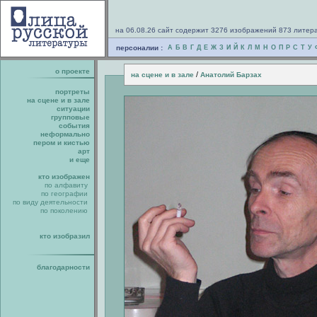
на 06.08.26 сайт содержит 3276 изображений 873 литер
персоналии :
А
Б
В
Г
Д
Е
Ж
З
И
Й
К
Л
М
Н
О
П
Р
С
Т
У
о проекте
/
на сцене и в зале
Анатолий Барзах
портреты
на сцене и в зале
ситуации
групповые
события
неформально
пером и кистью
арт
и еще
кто изображен
по алфавиту
по географии
по виду деятельности
по поколению
кто изобразил
благодарности