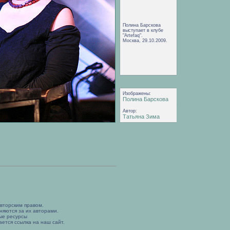
Полина Барскова
выступает в клубе
"Artefaq".
Москва, 29.10.2009.
Изображены:
Полина Барскова
Автор:
Татьяна Зима
вторским правом.
няются за их авторами.
ые ресурсы
ется ссылка на наш сайт.