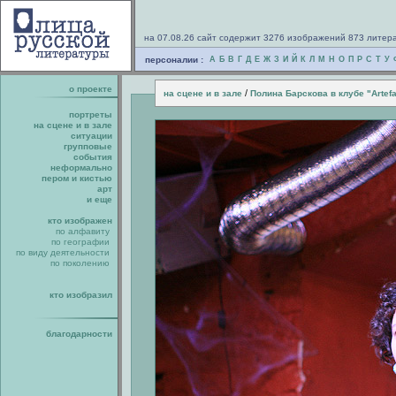
на 07.08.26 сайт содержит 3276 изображений 873 литер
персоналии :
А
Б
В
Г
Д
Е
Ж
З
И
Й
К
Л
М
Н
О
П
Р
С
Т
У
о проекте
/
на сцене и в зале
Полина Барскова в клубе "Artef
портреты
на сцене и в зале
ситуации
групповые
события
неформально
пером и кистью
арт
и еще
кто изображен
по алфавиту
по географии
по виду деятельности
по поколению
кто изобразил
благодарности