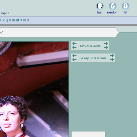
last
random
hit
аторов
Ф
Х
Ц
Ч
Ш
Щ
Э
Ю
Я
aq"
Татьяна Зима
на сцене и в зале