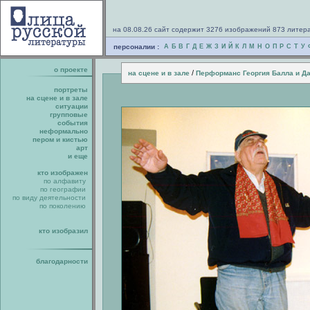
на 08.08.26 сайт содержит 3276 изображений 873 литер
персоналии :
А
Б
В
Г
Д
Е
Ж
З
И
Й
К
Л
М
Н
О
П
Р
С
Т
У
о проекте
/
на сцене и в зале
Перформанс Георгия Балла и 
портреты
на сцене и в зале
ситуации
групповые
события
неформально
пером и кистью
арт
и еще
кто изображен
по алфавиту
по географии
по виду деятельности
по поколению
кто изобразил
благодарности