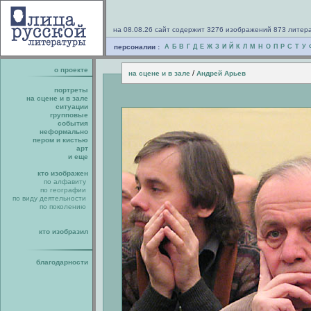
на 08.08.26 сайт содержит 3276 изображений 873 литер
персоналии :
А
Б
В
Г
Д
Е
Ж
З
И
Й
К
Л
М
Н
О
П
Р
С
Т
У
о проекте
/
на сцене и в зале
Андрей Арьев
портреты
на сцене и в зале
ситуации
групповые
события
неформально
пером и кистью
арт
и еще
кто изображен
по алфавиту
по географии
по виду деятельности
по поколению
кто изобразил
благодарности