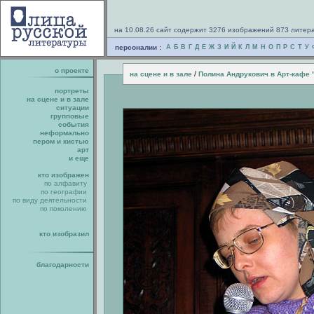
на 10.08.26 сайт содержит 3276 изображений 873 литер
персоналии :
А
Б
В
Г
Д
Е
Ж
З
И
Й
К
Л
М
Н
О
П
Р
С
Т
У
о проекте
/
на сцене и в зале
Полина Андрукович в Арт-кафе 
портреты
на сцене и в зале
ситуации
групповые
события
неформально
пером и кистью
арт
и еще
кто изображен
по алфавиту
по географии
по виду деятельности
по поколению
кто изобразил
благодарности