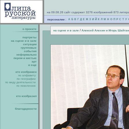
на 09.08.26 сайт содержит 3276 изображений 873 литер
персоналии :
А
Б
В
Г
Д
Е
Ж
З
И
Й
К
Л
М
Н
О
П
Р
С
Т
У
о проекте
/
на сцене и в зале
Алексей Алехин и Игорь Шайтан
портреты
на сцене и в зале
ситуации
групповые
события
неформально
пером и кистью
арт
и еще
кто изображен
по алфавиту
по географии
по виду деятельности
по поколению
кто изобразил
благодарности