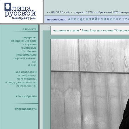
на 08.08.26 сайт содержит 3276 изображений 873 литер
персоналии :
А
Б
В
Г
Д
Е
Ж
З
И
Й
К
Л
М
Н
О
П
Р
С
Т
У
о проекте
/
на сцене и в зале
Анна Альчук в салоне "Классики
портреты
на сцене и в зале
ситуации
групповые
события
неформально
пером и кистью
арт
и еще
кто изображен
по алфавиту
по географии
по виду деятельности
по поколению
кто изобразил
благодарности