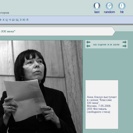
last
random
hit
аторов
Ф
Х
Ц
Ч
Ш
Щ
Э
Ю
Я
 XXI века"
на сцене и в зале
Анна Альчук выступает
в салоне "Классики
XXI века".
Москва, 7.05.2006.
(XIII Фестиваль
свободного стиха)