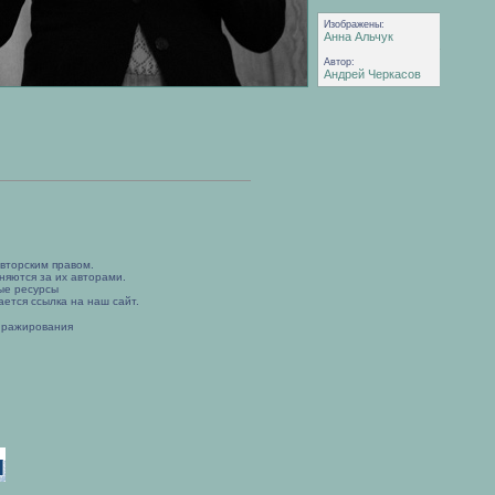
Изображены:
Анна Альчук
Автор:
Андрей Черкасов
вторским правом.
няются за их авторами.
ые ресурсы
ется ссылка на наш сайт.
иражирования