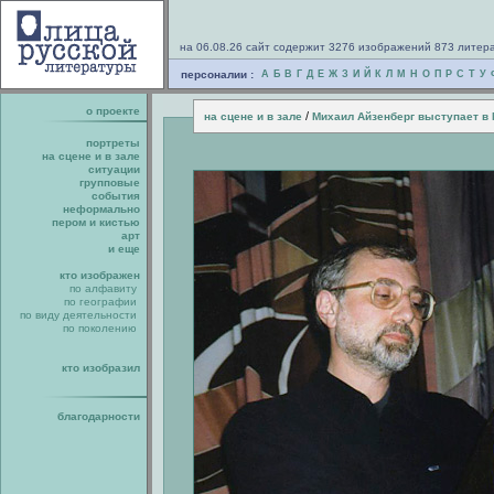
на 06.08.26 сайт содержит 3276 изображений 873 литер
персоналии :
А
Б
В
Г
Д
Е
Ж
З
И
Й
К
Л
М
Н
О
П
Р
С
Т
У
о проекте
/
на сцене и в зале
Михаил Айзенберг выступает в 
портреты
на сцене и в зале
ситуации
групповые
события
неформально
пером и кистью
арт
и еще
кто изображен
по алфавиту
по географии
по виду деятельности
по поколению
кто изобразил
благодарности