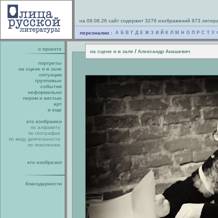
на 09.08.26 сайт содержит 3276 изображений 873 литер
персоналии :
А
Б
В
Г
Д
Е
Ж
З
И
Й
К
Л
М
Н
О
П
Р
С
Т
У
о проекте
/
на сцене и в зале
Александр Анашевич
портреты
на сцене и в зале
ситуации
групповые
события
неформально
пером и кистью
арт
и еще
кто изображен
по алфавиту
по географии
по виду деятельности
по поколению
кто изобразил
благодарности