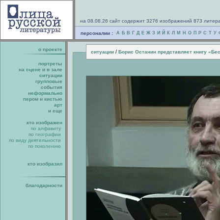
на 08.08.26 сайт содержит 3276 изображений 873 литер
персоналии :
А
Б
В
Г
Д
Е
Ж
З
И
Й
К
Л
М
Н
О
П
Р
С
Т
У
о проекте
/
ситуации
Борис Останин представляет книгу «Б
портреты
на сцене и в зале
ситуации
групповые
события
неформально
пером и кистью
арт
и еще
кто изображен
по алфавиту
по географии
по виду деятельности
по поколению
кто изобразил
благодарности