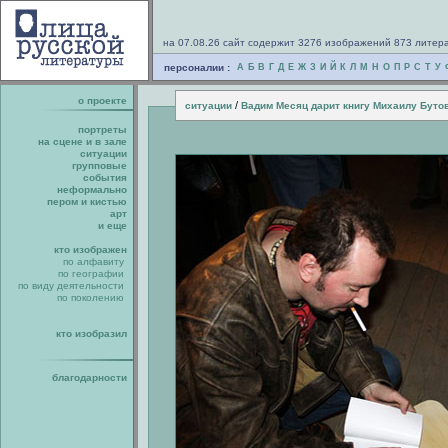
на 07.08.26 сайт содержит 3276 изображений 873 литер
персоналии :
А
Б
В
Г
Д
Е
Ж
З
И
Й
К
Л
М
Н
О
П
Р
С
Т
У
о проекте
/
ситуации
Вадим Месяц дарит книгу Михаилу Буто
портреты
на сцене и в зале
ситуации
групповые
события
неформально
пером и кистью
арт
и еще
кто изображен
по алфавиту
по географии
по виду деятельности
по поколению
кто изобразил
благодарности