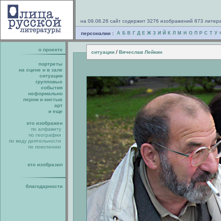
на 09.08.26 сайт содержит 3276 изображений 873 литер
персоналии :
А
Б
В
Г
Д
Е
Ж
З
И
Й
К
Л
М
Н
О
П
Р
С
Т
У
о проекте
/
ситуации
Вячеслав Лейкин
портреты
на сцене и в зале
ситуации
групповые
события
неформально
пером и кистью
арт
и еще
кто изображен
по алфавиту
по географии
по виду деятельности
по поколению
кто изобразил
благодарности