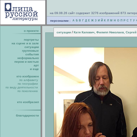
на 09.08.26 сайт содержит 3276 изображений 873 литер
персоналии :
А
Б
В
Г
Д
Е
Ж
З
И
Й
К
Л
М
Н
О
П
Р
С
Т
У
о проекте
/
ситуации
Катя Капович, Филипп Николаев, Сергей
портреты
на сцене и в зале
ситуации
групповые
события
неформально
пером и кистью
арт
и еще
кто изображен
по алфавиту
по географии
по виду деятельности
по поколению
кто изобразил
благодарности