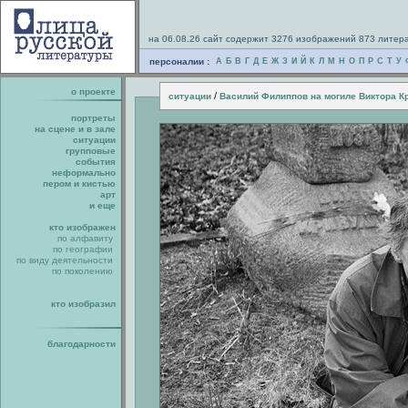
на 06.08.26 сайт содержит 3276 изображений 873 литер
персоналии :
А
Б
В
Г
Д
Е
Ж
З
И
Й
К
Л
М
Н
О
П
Р
С
Т
У
о проекте
/
ситуации
Василий Филиппов на могиле Виктора К
портреты
на сцене и в зале
ситуации
групповые
события
неформально
пером и кистью
арт
и еще
кто изображен
по алфавиту
по географии
по виду деятельности
по поколению
кто изобразил
благодарности