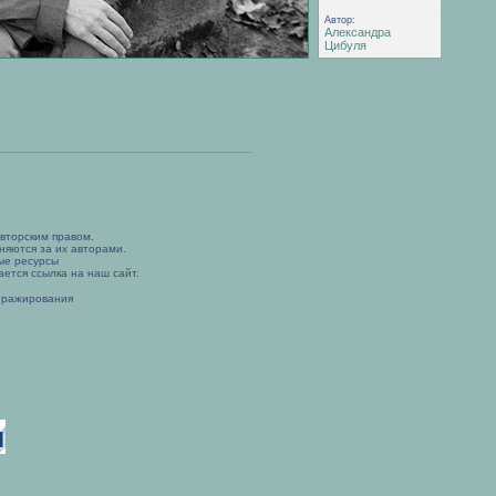
Автор:
Александра
Цибуля
вторским правом.
няются за их авторами.
ые ресурсы
ется ссылка на наш сайт.
иражирования