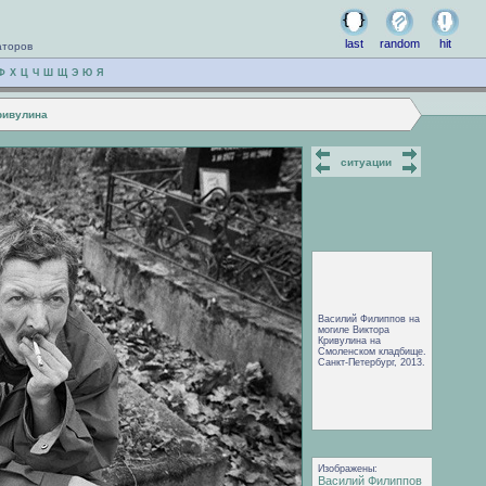
last
random
hit
аторов
Ф
Х
Ц
Ч
Ш
Щ
Э
Ю
Я
ривулина
ситуации
Василий Филиппов на
могиле Виктора
Кривулина на
Смоленском кладбище.
Санкт-Петербург, 2013.
Изображены:
Василий Филиппов