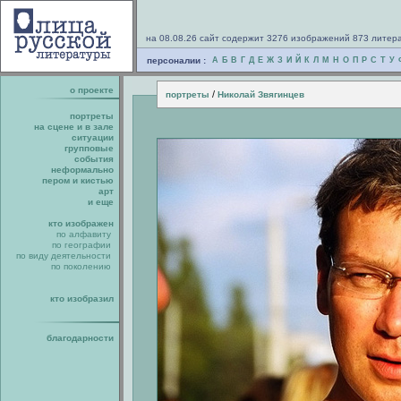
на 08.08.26 сайт содержит 3276 изображений 873 литер
персоналии :
А
Б
В
Г
Д
Е
Ж
З
И
Й
К
Л
М
Н
О
П
Р
С
Т
У
о проекте
/
портреты
Николай Звягинцев
портреты
на сцене и в зале
ситуации
групповые
события
неформально
пером и кистью
арт
и еще
кто изображен
по алфавиту
по географии
по виду деятельности
по поколению
кто изобразил
благодарности