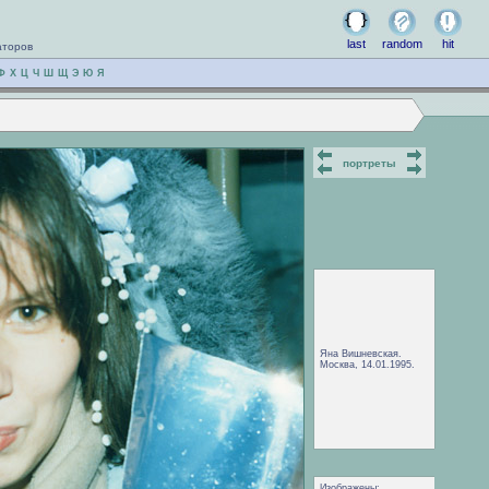
last
random
hit
аторов
Ф
Х
Ц
Ч
Ш
Щ
Э
Ю
Я
портреты
Яна Вишневская.
Москва, 14.01.1995.
Изображены: