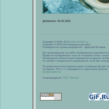
Добавлено: 06.06.2005
www.vavilon.ru
Copyright © 2003–2015
Copyright © 2003 Илья Баранов (дизайн)
Руководитель группы разработки – Дмитрий Беляков
Все размещенные на сайте изображения охраняются а
Права на изображения, если не оговорено иное, сохра
Копирование объектов для помещения на другие сетев
не требует специального разрешения, если при этом да
По вопросам использования наших изображений для т
на бумаге, CD и т.п. обращайтесь к кураторам проекта:
info@vavilon.ru
NOC Service
Сопровождение