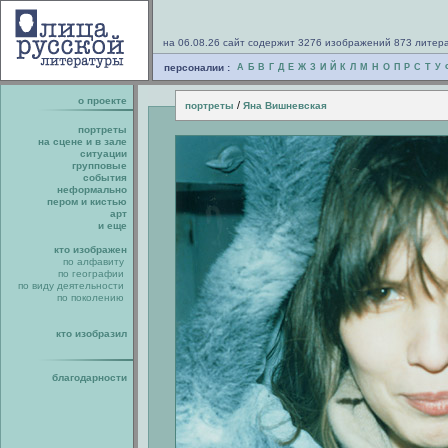
на 06.08.26 сайт содержит 3276 изображений 873 литер
персоналии :
А
Б
В
Г
Д
Е
Ж
З
И
Й
К
Л
М
Н
О
П
Р
С
Т
У
о проекте
/
портреты
Яна Вишневская
портреты
на сцене и в зале
ситуации
групповые
события
неформально
пером и кистью
арт
и еще
кто изображен
по алфавиту
по географии
по виду деятельности
по поколению
кто изобразил
благодарности