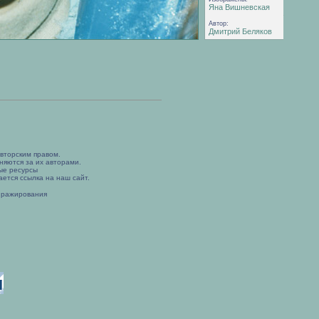
Яна Вишневская
Автор:
Дмитрий Беляков
вторским правом.
няются за их авторами.
ые ресурсы
ется ссылка на наш сайт.
иражирования