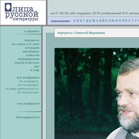
на 07.08.26 сайт содержит 3276 изображений 873 литер
персоналии :
А
Б
В
Г
Д
Е
Ж
З
И
Й
К
Л
М
Н
О
П
Р
С
Т
У
о проекте
/
портреты
Алексей Варламов
портреты
на сцене и в зале
ситуации
групповые
события
неформально
пером и кистью
арт
и еще
кто изображен
по алфавиту
по географии
по виду деятельности
по поколению
кто изобразил
благодарности