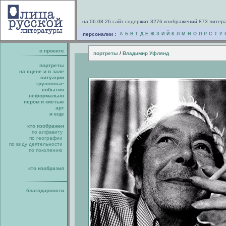
на 06.08.26 сайт содержит 3276 изображений 873 литер
персоналии :
А
Б
В
Г
Д
Е
Ж
З
И
Й
К
Л
М
Н
О
П
Р
С
Т
У
о проекте
/
портреты
Владимир Уфлянд
портреты
на сцене и в зале
ситуации
групповые
события
неформально
пером и кистью
арт
и еще
кто изображен
по алфавиту
по географии
по виду деятельности
по поколению
кто изобразил
благодарности