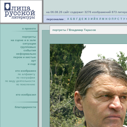
на 06.08.26 сайт содержит 3276 изображений 873 литер
персоналии :
А
Б
В
Г
Д
Е
Ж
З
И
Й
К
Л
М
Н
О
П
Р
С
Т
У
о проекте
/
портреты
Владимир Тарасов
портреты
на сцене и в зале
ситуации
групповые
события
неформально
пером и кистью
арт
и еще
кто изображен
по алфавиту
по географии
по виду деятельности
по поколению
кто изобразил
благодарности