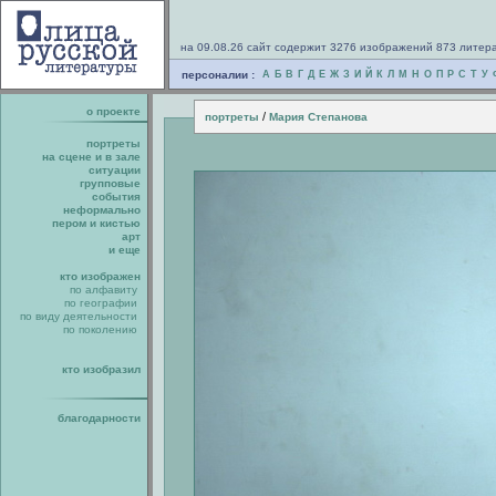
на 09.08.26 сайт содержит 3276 изображений 873 литер
персоналии :
А
Б
В
Г
Д
Е
Ж
З
И
Й
К
Л
М
Н
О
П
Р
С
Т
У
о проекте
/
портреты
Мария Степанова
портреты
на сцене и в зале
ситуации
групповые
события
неформально
пером и кистью
арт
и еще
кто изображен
по алфавиту
по географии
по виду деятельности
по поколению
кто изобразил
благодарности