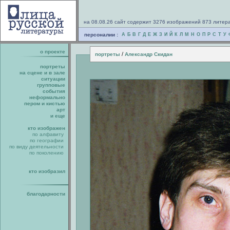
на 08.08.26 сайт содержит 3276 изображений 873 литер
персоналии :
А
Б
В
Г
Д
Е
Ж
З
И
Й
К
Л
М
Н
О
П
Р
С
Т
У
о проекте
/
портреты
Александр Скидан
портреты
на сцене и в зале
ситуации
групповые
события
неформально
пером и кистью
арт
и еще
кто изображен
по алфавиту
по географии
по виду деятельности
по поколению
кто изобразил
благодарности