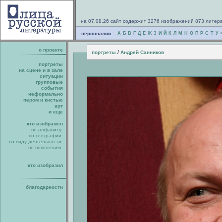
на 07.08.26 сайт содержит 3276 изображений 873 литер
персоналии :
А
Б
В
Г
Д
Е
Ж
З
И
Й
К
Л
М
Н
О
П
Р
С
Т
У
о проекте
/
портреты
Андрей Санников
портреты
на сцене и в зале
ситуации
групповые
события
неформально
пером и кистью
арт
и еще
кто изображен
по алфавиту
по географии
по виду деятельности
по поколению
кто изобразил
благодарности