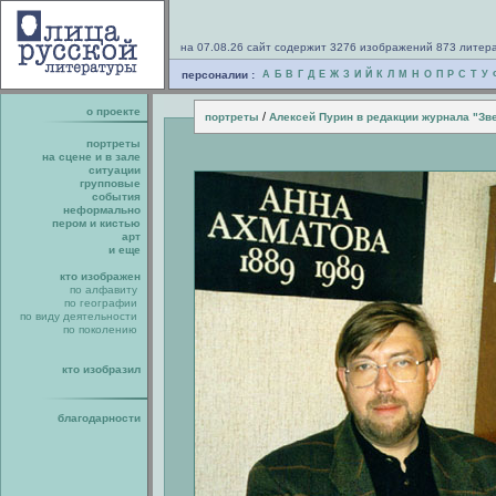
на 07.08.26 сайт содержит 3276 изображений 873 литер
персоналии :
А
Б
В
Г
Д
Е
Ж
З
И
Й
К
Л
М
Н
О
П
Р
С
Т
У
о проекте
/
портреты
Алексей Пурин в редакции журнала "Зв
портреты
на сцене и в зале
ситуации
групповые
события
неформально
пером и кистью
арт
и еще
кто изображен
по алфавиту
по географии
по виду деятельности
по поколению
кто изобразил
благодарности