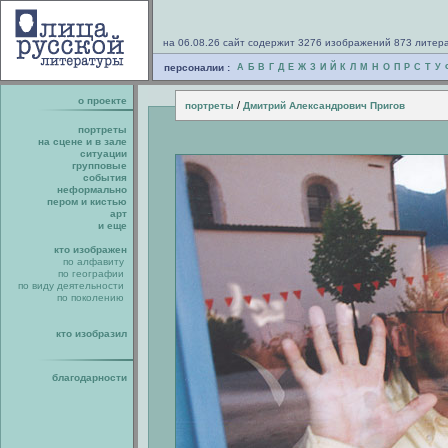
на 06.08.26 сайт содержит 3276 изображений 873 литер
персоналии :
А
Б
В
Г
Д
Е
Ж
З
И
Й
К
Л
М
Н
О
П
Р
С
Т
У
о проекте
/
портреты
Дмитрий Александрович Пригов
портреты
на сцене и в зале
ситуации
групповые
события
неформально
пером и кистью
арт
и еще
кто изображен
по алфавиту
по географии
по виду деятельности
по поколению
кто изобразил
благодарности