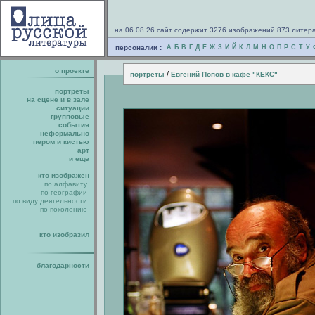
на 06.08.26 сайт содержит 3276 изображений 873 литер
персоналии :
А
Б
В
Г
Д
Е
Ж
З
И
Й
К
Л
М
Н
О
П
Р
С
Т
У
о проекте
/
портреты
Евгений Попов в кафе "КЕКС"
портреты
на сцене и в зале
ситуации
групповые
события
неформально
пером и кистью
арт
и еще
кто изображен
по алфавиту
по географии
по виду деятельности
по поколению
кто изобразил
благодарности