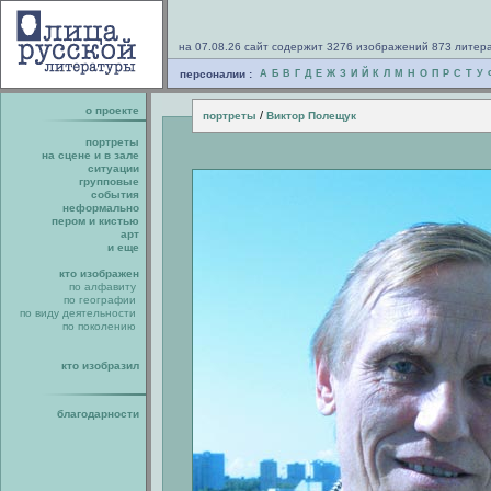
на 07.08.26 сайт содержит 3276 изображений 873 литер
персоналии :
А
Б
В
Г
Д
Е
Ж
З
И
Й
К
Л
М
Н
О
П
Р
С
Т
У
о проекте
/
портреты
Виктор Полещук
портреты
на сцене и в зале
ситуации
групповые
события
неформально
пером и кистью
арт
и еще
кто изображен
по алфавиту
по географии
по виду деятельности
по поколению
кто изобразил
благодарности