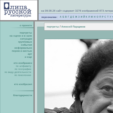
на 09.08.26 сайт содержит 3276 изображений 873 литер
персоналии :
А
Б
В
Г
Д
Е
Ж
З
И
Й
К
Л
М
Н
О
П
Р
С
Т
У
о проекте
/
портреты
Алексей Парщиков
портреты
на сцене и в зале
ситуации
групповые
события
неформально
пером и кистью
арт
и еще
кто изображен
по алфавиту
по географии
по виду деятельности
по поколению
кто изобразил
благодарности