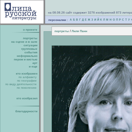
на 08.08.26 сайт содержит 3276 изображений 873 литер
персоналии :
А
Б
В
Г
Д
Е
Ж
З
И
Й
К
Л
М
Н
О
П
Р
С
Т
У
о проекте
/
портреты
Лиля Панн
портреты
на сцене и в зале
ситуации
групповые
события
неформально
пером и кистью
арт
и еще
кто изображен
по алфавиту
по географии
по виду деятельности
по поколению
кто изобразил
благодарности