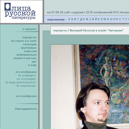
на 07.08.26 сайт содержит 3276 изображений 873 литер
персоналии :
А
Б
В
Г
Д
Е
Ж
З
И
Й
К
Л
М
Н
О
П
Р
С
Т
У
о проекте
/
портреты
Валерий Нугатов в клубе "Авторник"
портреты
на сцене и в зале
ситуации
групповые
события
неформально
пером и кистью
арт
и еще
кто изображен
по алфавиту
по географии
по виду деятельности
по поколению
кто изобразил
благодарности