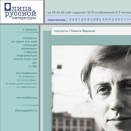
на 08.08.26 сайт содержит 3276 изображений 873 литер
персоналии :
А
Б
В
Г
Д
Е
Ж
З
И
Й
К
Л
М
Н
О
П
Р
С
Т
У
о проекте
/
портреты
Никита Миронов
портреты
на сцене и в зале
ситуации
групповые
события
неформально
пером и кистью
арт
и еще
кто изображен
по алфавиту
по географии
по виду деятельности
по поколению
кто изобразил
благодарности